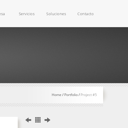
esa
Servicios
Soluciones
Contacto
Home
/
Portfolio
/
Project #5